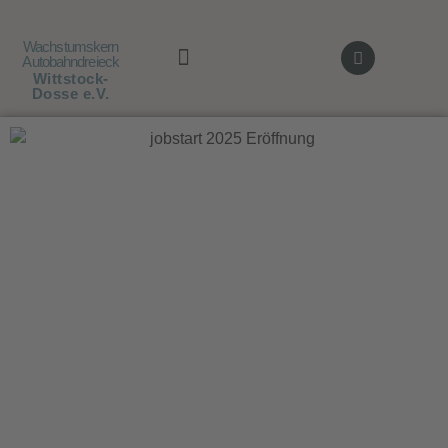
Wachstumskern
Autobahndreieck
Wittstock-
Dosse e.V.
AUSBILDUNG / JOBS