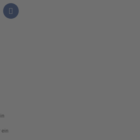
in
 ein