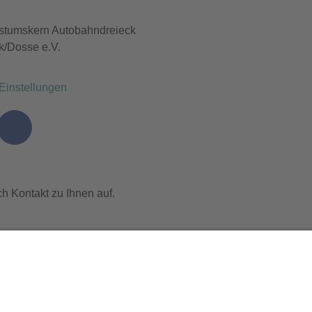
tumskern Autobahndreieck
k/Dosse e.V.
Einstellungen
h Kontakt zu Ihnen auf.