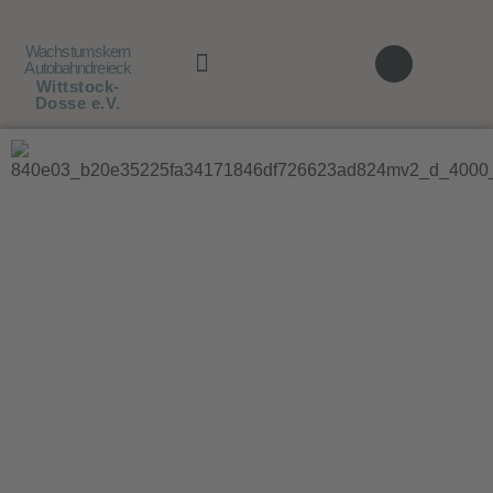
Wachstumskern
Autobahndreieck
Wittstock-
Dosse e.V.
AUSBILDUNG / JOBS