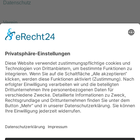
Datenschutz
Verein
Jobstartmesse
Projekte
Präsenzstelle Prignitz
Nordwestbrandenburg
c/o Wachstumskern Autobahndreieck
Wittstock/Dosse e. V.
Meyenburger Tor 5
16928 Pritzwalk
Telefon: +49 3395 7098645
E-Mail schreiben
© Wachstumskern Autobahndreieck Wittstock/Dosse e.V.