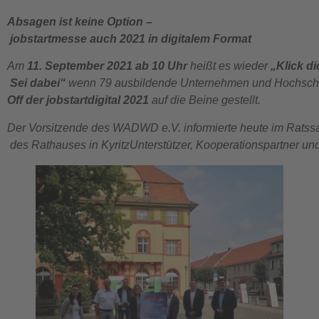
Absagen
ist
keine
Option
–
jobstartmesse
auch
2021
in
digitalem
Format
Am
11.
September
2021
ab
10
Uhr
heißt
es
wieder
„Klick
di
Sei
dabei“
wenn
79
ausbildende
Unternehmen
und
Hochsch
Off
der
jobstartdigital
2021
auf
die
Beine
gestellt.
Der Vorsitzende des WADWD e.V. informierte heute im Ratss
des Rathauses in KyritzUnterstützer, Kooperationspartner un